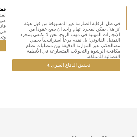
قضا
صيا
في ظل الرقابة الصارمة غير المسبوقة من قبل هيئة
قان
‘نزاهة’، يمكن لمجرد اتهام واحد أن يضع عقوداً من
في 
الإنجازات المهنية في مهب الريح. نحن لا نكتفي بمجرد
وتح
التمثيل القانوني؛ بل نقدم درعاً استراتيجياً يحمي
مصالحكم، عبر الموازنة الدقيقة بين متطلبات نظام
مكافحة الرشوة والتحولات المتسارعة في الأنظمة
القضائية للمملكة.
تحقيق الدفاع السري