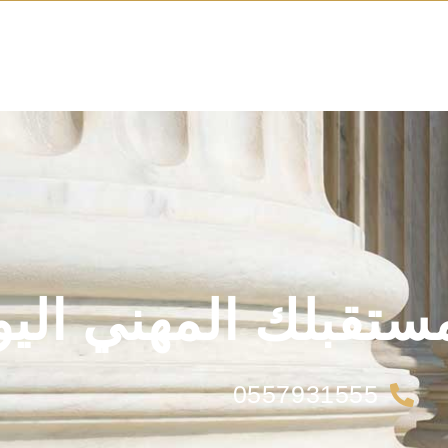
ستقبلك المهني اليو
0557931555