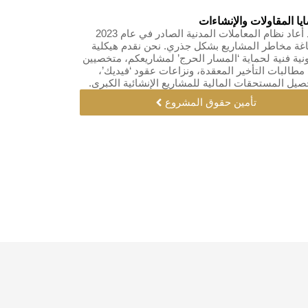
يا المقاولات والإنشاءات
لقد أعاد نظام المعاملات المدنية الصادر في عام 2023
غة مخاطر المشاريع بشكل جذري. نحن نقدم هيكلية
ونية فنية لحماية ‘المسار الحرج’ لمشاريعكم، متخصيين
مطالبات التأخير المعقدة، ونزاعات عقود ‘فيديك’،
صيل المستحقات المالية للمشاريع الإنشائية الكبرى.
تأمين حقوق المشروع