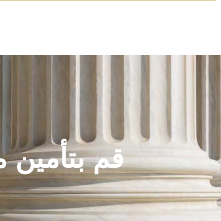
قم بتأمين م